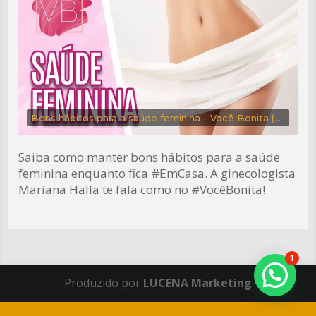
Bons hábitos para a saúde feminina - Você Bonita (28/04/20)
Saiba como manter bons hábitos para a saúde
feminina enquanto fica
#EmCasa
. A ginecologista
Mariana Halla te fala como no
#VocêBonita
!
1
Produzido por
LUCENA Marketing